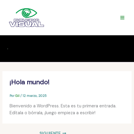
Ir
al
contenido
MAI
ME
¡Hola mundo!
Por
Gil
/
12 marzo, 2025
Bienvenido a WordPress. Esta es tu primera entrada.
Edítala o bórrala, ¡luego empieza a escribir!
SIGUIENTE